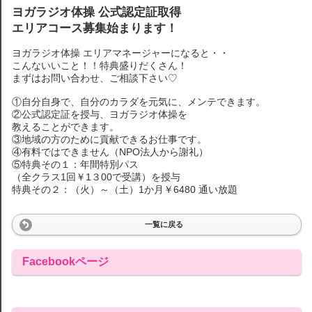
ヨガラジオ体操 公式認定証取得
エリアコース募集始まります！
ヨガラジオ体操 エリアマネージャーになると・・
こんないいこと！！特典盛りだくさん！
まずはお問い合わせ、ご相談下さい♡
①自分自身で、自分のカラダを元気に、メンテできます。
②公式認定証を授与、ヨガラジオ体操を
教えることができます。
③地域の方のために貢献できるお仕事です。
④有料ではできません（NPO法人から謝礼）
⑤特典その１：年間特別パス
（全クラス1回￥1３00で受講）を授与
特典その２：（火）～（土）1か月￥6480 通い放題
一覧に戻る
Facebookページ